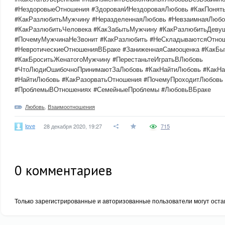
#НездоровыеОтношения #ЗдороваяИНездороваяЛюбовь #КакПонят
#КакРазлюбитьМужчину #НеразделеннаяЛюбовь #НевзаимнаяЛюбо
#КакРазлюбитьЧеловека #КакЗабытьМужчину #КакРазлюбитьДеву
#ПочемуМужчинаНеЗвонит #КакРазлюбить #НеСкладываютсяОтно
#НевротическиеОтношенияВБраке #ЗаниженнаяСамооценка #КакБы
#КакБроситьЖенатогоМужчину #ПерестаньтеИгратьВЛюбовь
#ЧтоЛюдиОшибочноПринимаютЗаЛюбовь #КакНайтиЛюбовь #КакНа
#НайтиЛюбовь #КакРазорватьОтношения #ПочемуПроходитЛюбовь
#ПроблемыВОтношениях #СемейныеПроблемы #ЛюбовьВБраке
Любовь
,
Взаимоотношения
love
28 декабря 2020, 19:27
715
0
комментариев
Только зарегистрированные и авторизованные пользователи могут оста