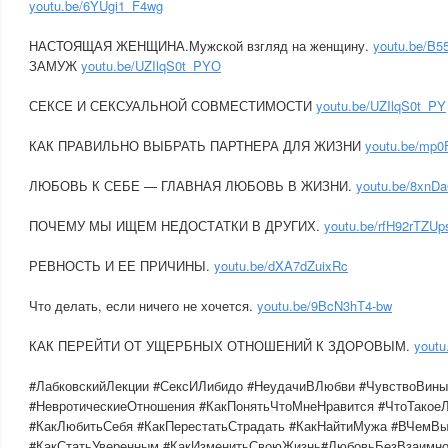
youtu.be/6YUgi1_F4wg
НАСТОЯЩАЯ ЖЕНЩИНА.Мужской взгляд на женщину.
youtu.be/B5
ЗАМУЖ
youtu.be/UZIlqS0t_PYО
СЕКСЕ И СЕКСУАЛЬНОЙ СОВМЕСТИМОСТИ
youtu.be/UZIlqS0t_PY
КАК ПРАВИЛЬНО ВЫБРАТЬ ПАРТНЕРА ДЛЯ ЖИЗНИ
youtu.be/mp0
ЛЮБОВЬ К СЕБЕ — ГЛАВНАЯ ЛЮБОВЬ В ЖИЗНИ.
youtu.be/8xnD
ПОЧЕМУ МЫ ИЩЕМ НЕДОСТАТКИ В ДРУГИХ.
youtu.be/rfH92rTZUp
РЕВНОСТЬ И ЕЕ ПРИЧИНЫ.
youtu.be/dXA7dZuixRc
Что делать, если ничего не хочется.
youtu.be/9BcN3hT4-bw
КАК ПЕРЕЙТИ ОТ УЩЕРБНЫХ ОТНОШЕНИЙ К ЗДОРОВЫМ.
youtu
#ЛабковскийЛекции #СексИЛибидо #НеудачиВЛюбви #ЧувствоВин
#НевротическиеОтношения #КакПонятьЧтоМнеНравится #ЧтоТакое
#КакЛюбитьСебя #КакПерестатьСтрадать #КакНайтиМужа #ВЧемВ
#КакСтатьУверенным #КакИзменитьСвоюЖизнь#ЛюбовьБезВзаимн