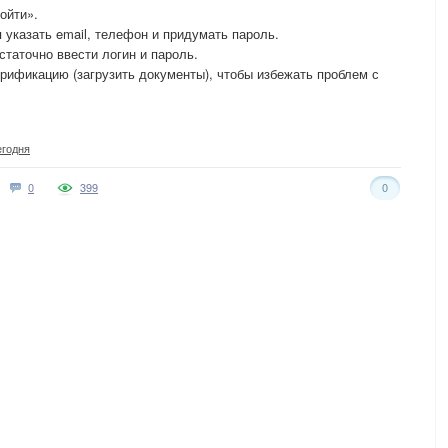
ойти».
 указать email, телефон и придумать пароль.
таточно ввести логин и пароль.
рификацию (загрузить документы), чтобы избежать проблем с
егодня
0
399
0