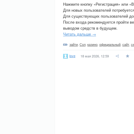
Нажмите кнопку «Регистрация» или «В
Для новых пользователей потребуется
Для существующих пользователей дос
После входа рекомендуется пройти ве
выводом средств в будущем.
Читать дальше →
зайти
,
Сол
,
казино
,
официальный
,
сайт
,
с
love
18 мая 2026, 12:59