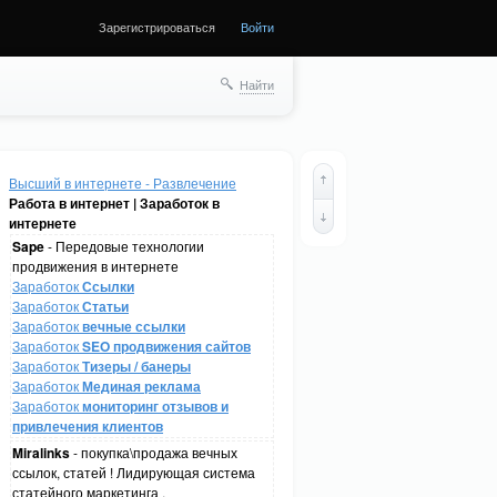
Зарегистрироваться
Войти
Найти
Высший в интернете - Развлечение
Работа в интернет | Заработок в
интернете
Sape
- Передовые технологии
продвижения в интернете
Заработок
Ссылки
Заработок
Статьи
Заработок
вечные ссылки
Заработок
SEO продвижения сайтов
Заработок
Тизеры / банеры
Заработок
Мединая реклама
Заработок
мониторинг отзывов и
привлечения клиентов
Miralinks
- покупка\продажа вечных
ссылок, статей ! Лидирующая система
статейного маркетинга .