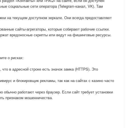
 раздел «Контакты» или «FAQ» на сайте, если он доступен
ные социальные сети оператора (Telegram-канал, VK). Там
жки на текущем доступном зеркале. Они всегда предоставляют
ванные сайты-агрегаторы, которые собирают рабочие ссылки.
ержат вредоносные скрипты или ведут на фишинговые ресурсы.
ите о рисках:
 что в адресной строке есть значок замка (HTTPS). Это
вирус и блокировщик рекламы, так как на сайтах с казино часто
о обычно работают через браузер. Если сайт требует установки
ыть признаком мошенничества.