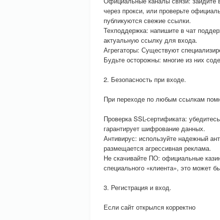
Официальные каналы связи: зайдите в
через прокси, или проверьте официаль
публикуются свежие ссылки.
Техподдержка: напишите в чат поддер
актуальную ссылку для входа.
Агрегаторы: Существуют специализиро
Будьте осторожны: многие из них сод
2. Безопасность при входе.
При переходе по любым ссылкам помн
Проверка SSL-сертификата: убедитесь,
гарантирует шифрование данных.
Антивирус: используйте надежный анти
размещается агрессивная реклама.
Не скачивайте ПО: официальные казин
специального «клиента», это может б
3. Регистрация и вход.
Если сайт открылся корректно