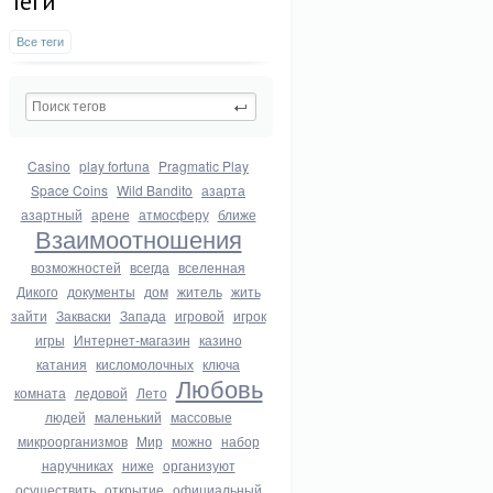
Теги
Все теги
Casino
play fortuna
Pragmatic Play
Space Coins
Wild Bandito
азарта
азартный
арене
атмосферу
ближе
Взаимоотношения
возможностей
всегда
вселенная
Дикого
документы
дом
житель
жить
зайти
Закваски
Запада
игровой
игрок
игры
Интернет-магазин
казино
катания
кисломолочных
ключа
Любовь
комната
ледовой
Лето
людей
маленький
массовые
микроорганизмов
Мир
можно
набор
наручниках
ниже
организуют
осуществить
открытие
официальный