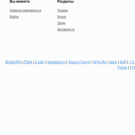
Вы можете
Разделы
Зарегистрироваться
Топики
Войти
Блоги
Люди
Активность
BrickUFA
|
ZTark
|
Софт
|
smetafor.ru
|
Техно-Голод
|
ЧеЧу.Ru
|
кино
|
Soft
|
:( 0
РУша
| |
П