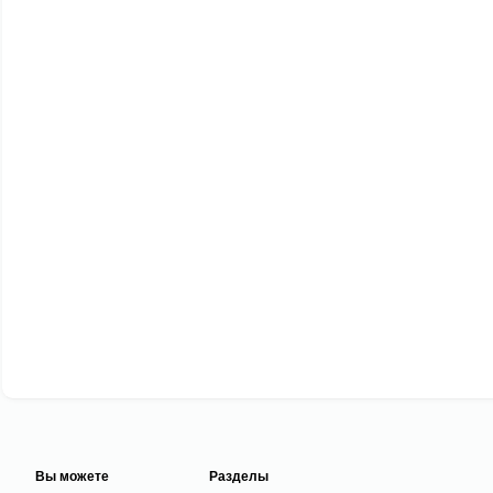
Вы можете
Разделы