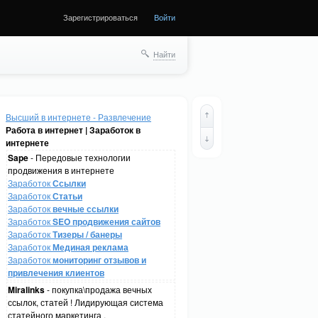
Зарегистрироваться
Войти
Найти
Высший в интернете - Развлечение
Работа в интернет | Заработок в
интернете
Sape
- Передовые технологии
продвижения в интернете
Заработок
Ссылки
Заработок
Статьи
Заработок
вечные ссылки
Заработок
SEO продвижения сайтов
Заработок
Тизеры / банеры
Заработок
Мединая реклама
Заработок
мониторинг отзывов и
привлечения клиентов
Miralinks
- покупка\продажа вечных
ссылок, статей ! Лидирующая система
статейного маркетинга .