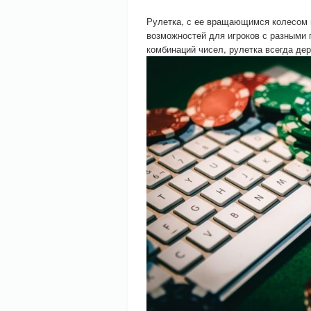
Рулетка, с ее вращающимся колесом и
возможностей для игроков с разными 
комбинаций чисел, рулетка всегда де