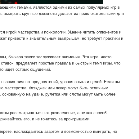
ывающими темами, являются одними из самых популярных игр в
ть выиграть крупные джекпоты делают их привлекательными для
тся игрой мастерства и психологии. Умение читать оппонентов и
жет привести к значительным выигрышам, но требует практики и
ам, баккара также заслуживает внимания. Эта игра, часто
тавок, предлагает простые правила и быстрый темп игры, что
кто ищет острых ощущений.
от ваших личных предпочтений, уровня опыта и целей. Если вы
ю мастерства, блэкджек или покер могут быть отличным
, основанную на удаче, рулетка или слоты могут быть более
лжны рассматриваться как развлечение, а не как способ
рживайтесь его, и не гонитесь за проигрышами.
ыберете, наслаждайтесь азартом и возможностью выиграть, но